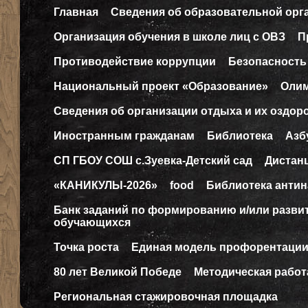
Главная
Сведения об образовательной орг
Организация обучения в школе лиц с ОВЗ
П
Противодействие коррупции
Безопасность
Национальный проект «Образование»
Оли
Сведения об организации отдыха и их оздор
Иностранным гражданам
Библиотека
Азб
СП ГБОУ СОШ с.Зуевка-Детский сад
Дистан
«КАНИКУЛЫ-2026»
food
Библиотека антин
Банк заданий по формированию и/или разв
обучающихся
Точка роста
Единая модель профорентаци
80 лет Великой Победе
Методическая работ
Региональная стажировочная площадка