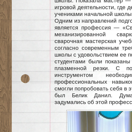
школы. Показала мастер — 
игровой деятельности, где 
учениками начальной школы
Одним из направлений подго
является профессия — «Св
механизированной свар
сварочная мастерская учеб
согласно современным тре
школы с удовольствием ее п
студентами были показаны
плазменной резки. С п
инструментом необхо
профессиональных навыко
смогли попробовать себя в 
был Белик Данил. Дума
задумались об этой професс