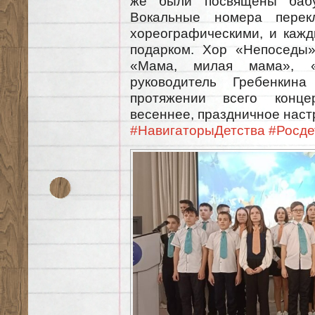
же были посвящены бабу
Вокальные номера перек
хореографическими, и каж
подарком. Хор «Непоседы
«Мама, милая мама», 
руководитель Гребенкин
протяжении всего конце
весеннее, праздничное наст
#НавигаторыДетства
#Росде