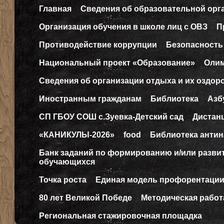
Главная
Сведения об образовательной орг
Организация обучения в школе лиц с ОВЗ
П
Противодействие коррупции
Безопасность
Национальный проект «Образование»
Оли
Сведения об организации отдыха и их оздор
Иностранным гражданам
Библиотека
Азб
СП ГБОУ СОШ с.Зуевка-Детский сад
Дистан
«КАНИКУЛЫ-2026»
food
Библиотека антин
Банк заданий по формированию и/или разв
обучающихся
Точка роста
Единая модель профорентаци
80 лет Великой Победе
Методическая работ
Региональная стажировочная площадка