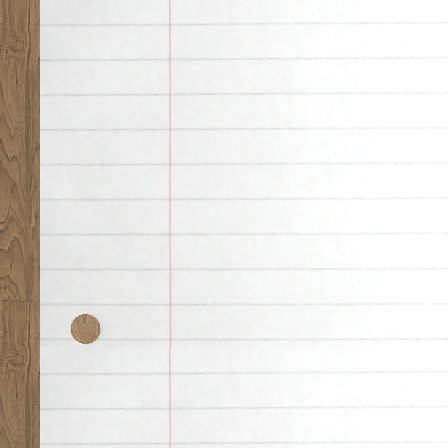
Desk theme by
Nearfr