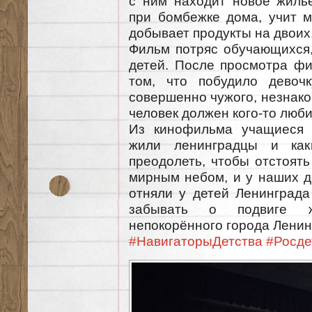
с ним находит новое жиль
при бомбежке дома, учит м
добывает продукты на двоих
Фильм потряс обучающихся,
детей. После просмотра фи
том, что побудило девоч
совершенно чужого, незнако
человек должен кого-то люби
Из кинофильма учащиеся у
жили ленинградцы и как
преодолеть, чтобы отстоят
мирным небом, и у наших де
отняли у детей Ленинград
забывать о подвиге ж
непокорённого города Ленин
#НавигаторыДетства
#Росде