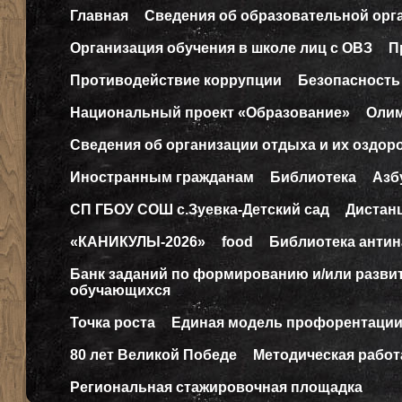
Главная
Сведения об образовательной орг
Организация обучения в школе лиц с ОВЗ
П
Противодействие коррупции
Безопасность
Национальный проект «Образование»
Оли
Сведения об организации отдыха и их оздор
Иностранным гражданам
Библиотека
Азб
СП ГБОУ СОШ с.Зуевка-Детский сад
Дистан
«КАНИКУЛЫ-2026»
food
Библиотека антин
Банк заданий по формированию и/или разв
обучающихся
Точка роста
Единая модель профорентаци
80 лет Великой Победе
Методическая работ
Региональная стажировочная площадка