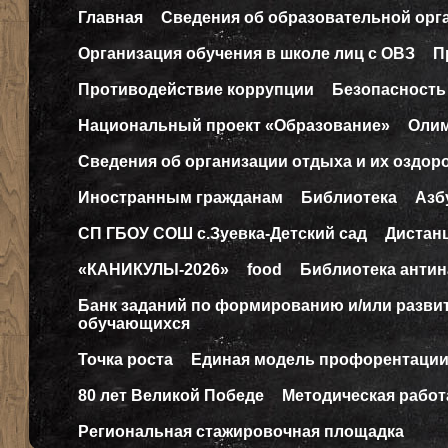
Главная
Сведения об образовательной орг
Организация обучения в школе лиц с ОВЗ
П
Противодействие коррупции
Безопасность
Национальный проект «Образование»
Оли
Сведения об организации отдыха и их оздор
Иностранным гражданам
Библиотека
Азб
СП ГБОУ СОШ с.Зуевка-Детский сад
Дистан
«КАНИКУЛЫ-2026»
food
Библиотека антин
Банк заданий по формированию и/или разв
обучающихся
Точка роста
Единая модель профорентаци
80 лет Великой Победе
Методическая работ
Региональная стажировочная площадка