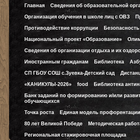
Главная
Сведения об образовательной орг
Организация обучения в школе лиц с ОВЗ
П
Противодействие коррупции
Безопасность
Национальный проект «Образование»
Оли
Сведения об организации отдыха и их оздор
Иностранным гражданам
Библиотека
Азб
СП ГБОУ СОШ с.Зуевка-Детский сад
Дистан
«КАНИКУЛЫ-2026»
food
Библиотека антин
Банк заданий по формированию и/или разв
обучающихся
Точка роста
Единая модель профорентаци
80 лет Великой Победе
Методическая работ
Региональная стажировочная площадка