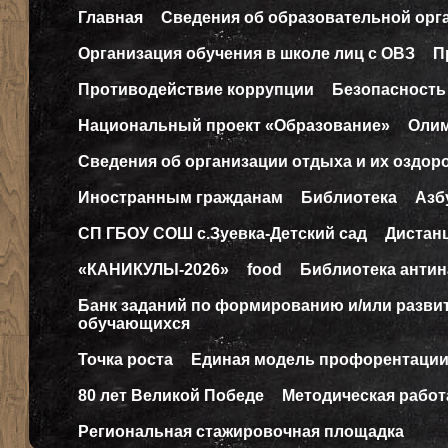
Главная
Сведения об образовательной орг
Организация обучения в школе лиц с ОВЗ
П
Противодействие коррупции
Безопасность
Национальный проект «Образование»
Оли
Сведения об организации отдыха и их оздор
Иностранным гражданам
Библиотека
Азб
СП ГБОУ СОШ с.Зуевка-Детский сад
Дистан
«КАНИКУЛЫ-2026»
food
Библиотека антин
Банк заданий по формированию и/или разв
обучающихся
Точка роста
Единая модель профорентаци
80 лет Великой Победе
Методическая работ
Региональная стажировочная площадка