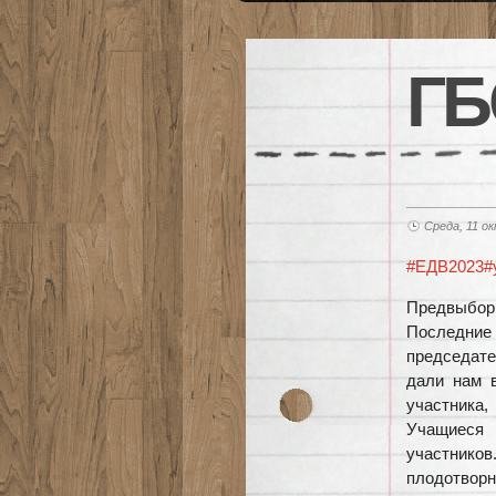
ГБ
Среда, 11 о
#ЕДВ2023
#
Предвыбор
Последние
председате
дали нам 
участника,
Учащиеся 
участнико
плодотворн