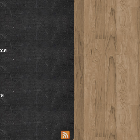
хся
ти