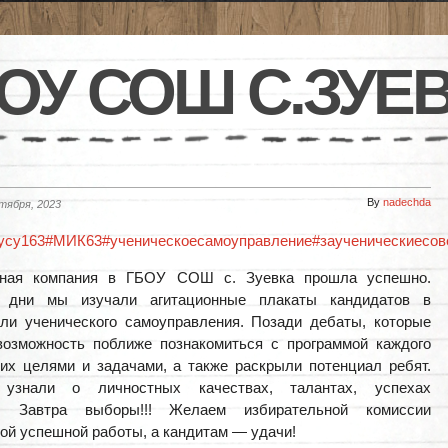
ОУ СОШ С.ЗУЕ
By
nadechda
ктября, 2023
усу163
#МИК63
#ученическоесамоуправление
#заученическиесов
ная компания в ГБОУ СОШ с. Зуевка прошла успешно.
 дни мы изучали агитационные плакаты кандидатов в
ли ученического самоуправления. Позади дебаты, которые
возможность поближе познакомиться с программой каждого
 их целями и задачами, а также раскрыли потенциал ребят.
узнали о личностных качествах, талантах, успехах
в. Завтра выборы!!! Желаем избирательной комиссии
ой успешной работы, а кандитам — удачи!