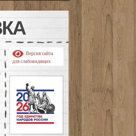
ВКА
Версия сайта
для слабовидящих
еты
#усу