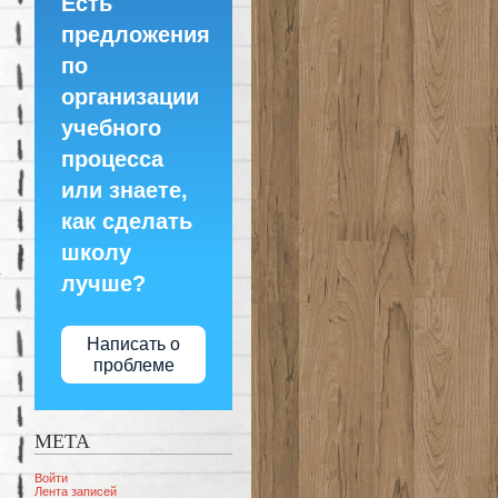
Есть
предложения
по
организации
учебного
процесса
или знаете,
как сделать
школу
лучше?
Написать о
проблеме
МЕТА
Войти
Лента записей