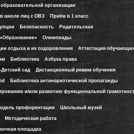
 образовательной организации
в школе лиц с ОВЗ
Приём в 1 класс
рупции
Безопасность
Родительская
 «Образование»
Олимпиады
ции отдыха и их оздоровления
Аттестация обучающи
ам
Библиотека
Азбука права
-Детский сад
Дистанционный режим обучения
od
Библиотека антинаркотической пропаганды
ированию и/или развитию функциональной грамотнос
модель профорентации
Школьный музей
Методическая работа
вочная площадка