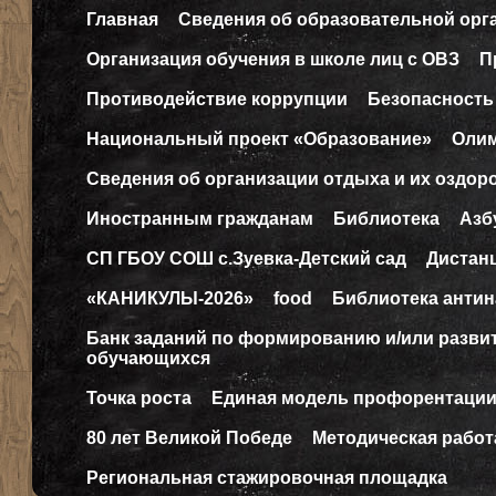
Главная
Сведения об образовательной орг
Организация обучения в школе лиц с ОВЗ
П
Противодействие коррупции
Безопасность
Национальный проект «Образование»
Оли
Сведения об организации отдыха и их оздор
Иностранным гражданам
Библиотека
Азб
СП ГБОУ СОШ с.Зуевка-Детский сад
Дистан
«КАНИКУЛЫ-2026»
food
Библиотека антин
Банк заданий по формированию и/или разв
обучающихся
Точка роста
Единая модель профорентаци
80 лет Великой Победе
Методическая работ
Региональная стажировочная площадка