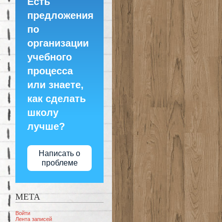
Есть
предложения
по
организации
учебного
процесса
или знаете,
как сделать
школу
лучше?
Написать о
проблеме
МЕТА
Войти
Лента записей