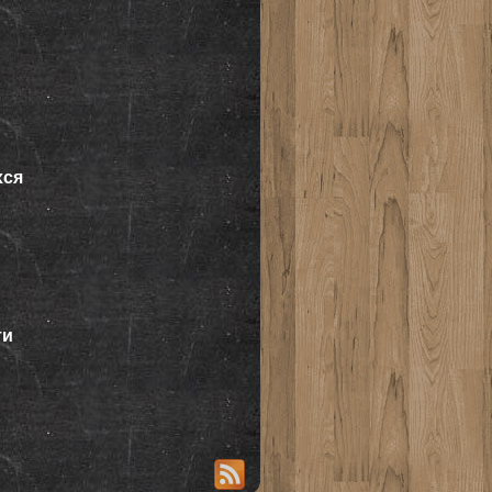
хся
ти