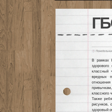
ГБ
Понедельник
В рамках 
здорового
классный 
вредных п
отношения
привычкам,
классного 
Также реб
рисунков, 
здоровый о