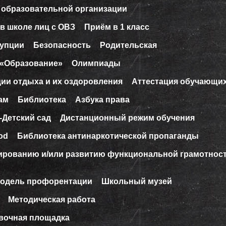
 образовательной организации
в школе лиц с ОВЗ
Приём в 1 класс
рупции
Безопасность
Родительская
 «Образование»
Олимпиады
ции отдыха и их оздоровления
Аттестация обучающи
ам
Библиотека
Азбука права
-Детский сад
Дистанционный режим обучения
od
Библиотека антинаркотической пропаганды
ированию и/или развитию функциональной грамотнос
модель профорентации
Школьный музей
Методическая работа
вочная площадка