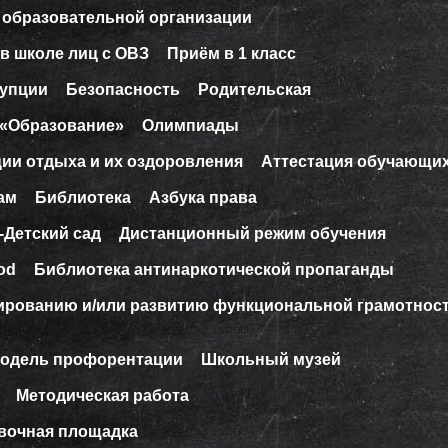
 образовательной организации
в школе лиц с ОВЗ
Приём в 1 класс
рупции
Безопасность
Родительская
 «Образование»
Олимпиады
ции отдыха и их оздоровления
Аттестация обучающи
ам
Библиотека
Азбука права
-Детский сад
Дистанционный режим обучения
od
Библиотека антинаркотической пропаганды
ированию и/или развитию функциональной грамотнос
модель профорентации
Школьный музей
Методическая работа
вочная площадка