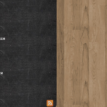
хся
ти