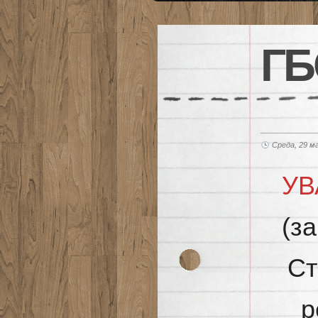
ГБ
Среда, 29 м
УВ
(з
Ст
р