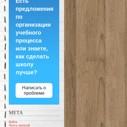
Есть
предложения
по
организации
учебного
процесса
или знаете,
как сделать
школу
лучше?
Написать о
проблеме
МЕТА
Войти
Лента записей