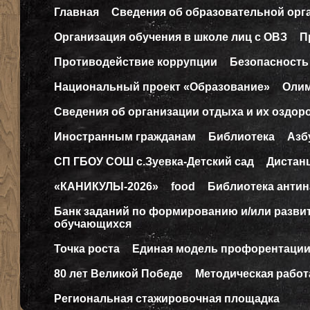
Главная
Сведения об образовательной орг
Организация обучения в школе лиц с ОВЗ
П
Противодействие коррупции
Безопасность
Национальный проект «Образование»
Оли
Сведения об организации отдыха и их оздор
Иностранным гражданам
Библиотека
Азб
СП ГБОУ СОШ с.Зуевка-Детский сад
Дистан
«КАНИКУЛЫ-2026»
food
Библиотека антин
Банк заданий по формированию и/или разв
обучающихся
Точка роста
Единая модель профорентаци
80 лет Великой Победе
Методическая работ
Региональная стажировочная площадка