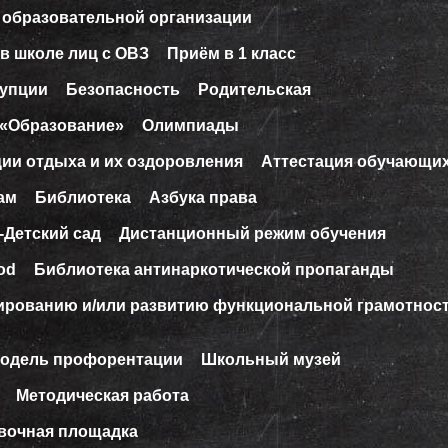
 образовательной организации
в школе лиц с ОВЗ
Приём в 1 класс
рупции
Безопасность
Родительская
 «Образование»
Олимпиады
ции отдыха и их оздоровления
Аттестация обучающи
ам
Библиотека
Азбука права
-Детский сад
Дистанционный режим обучения
od
Библиотека антинаркотической пропаганды
ированию и/или развитию функциональной грамотнос
модель профорентации
Школьный музей
Методическая работа
вочная площадка