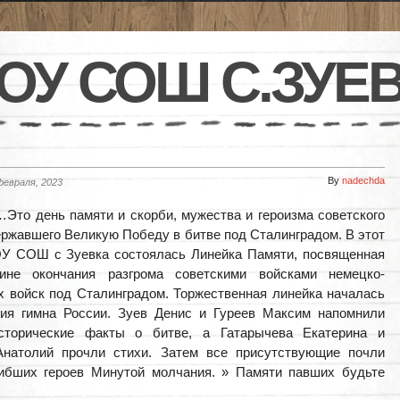
ОУ СОШ С.ЗУЕ
By
nadechda
февраля, 2023
Это день памяти и скорби, мужества и героизма советского
ержавшего Великую Победу в битве под Сталинградом. В этот
ОУ СОШ с Зуевка состоялась Линейка Памяти, посвященная
ине окончания разгрома советскими войсками немецко-
 войск под Сталинградом. Торжественная линейка началась
ния гимна России. Зуев Денис и Гуреев Максим напомнили
сторические факты о битве, а Гатарычева Екатерина и
Анатолий прочли стихи. Затем все присутствующие почли
гибших героев Минутой молчания. » Памяти павших будьте