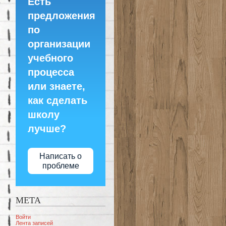
Есть
предложения
по
организации
учебного
процесса
или знаете,
как сделать
школу
лучше?
Написать о
проблеме
МЕТА
Войти
Лента записей