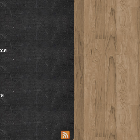
хся
ти