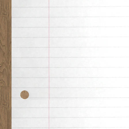
Desk theme by
Nearfr