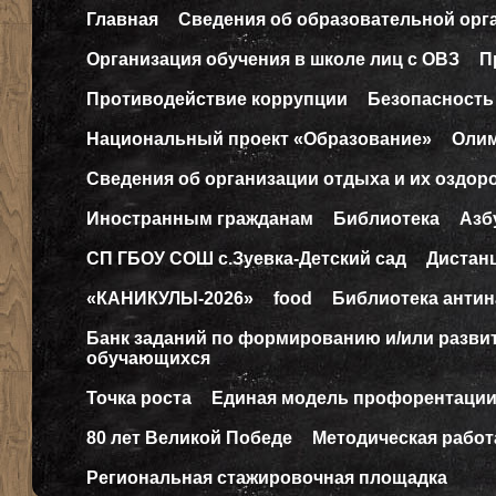
Главная
Сведения об образовательной орг
Организация обучения в школе лиц с ОВЗ
П
Противодействие коррупции
Безопасность
Национальный проект «Образование»
Оли
Сведения об организации отдыха и их оздор
Иностранным гражданам
Библиотека
Азб
СП ГБОУ СОШ с.Зуевка-Детский сад
Дистан
«КАНИКУЛЫ-2026»
food
Библиотека антин
Банк заданий по формированию и/или разв
обучающихся
Точка роста
Единая модель профорентаци
80 лет Великой Победе
Методическая работ
Региональная стажировочная площадка