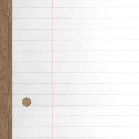
Desk theme by
Nearfr