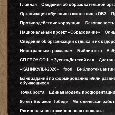
Главная
Сведения об образовательной орг
Организация обучения в школе лиц с ОВЗ
П
Противодействие коррупции
Безопасность
Национальный проект «Образование»
Оли
Сведения об организации отдыха и их оздор
Иностранным гражданам
Библиотека
Азб
СП ГБОУ СОШ с.Зуевка-Детский сад
Дистан
«КАНИКУЛЫ-2026»
food
Библиотека антин
Банк заданий по формированию и/или разв
обучающихся
Точка роста
Единая модель профорентаци
80 лет Великой Победе
Методическая работ
Региональная стажировочная площадка