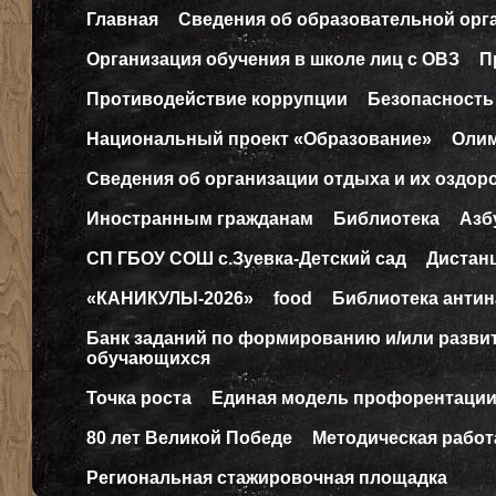
Главная
Сведения об образовательной орг
Организация обучения в школе лиц с ОВЗ
П
Противодействие коррупции
Безопасность
Национальный проект «Образование»
Оли
Сведения об организации отдыха и их оздор
Иностранным гражданам
Библиотека
Азб
СП ГБОУ СОШ с.Зуевка-Детский сад
Дистан
«КАНИКУЛЫ-2026»
food
Библиотека антин
Банк заданий по формированию и/или разв
обучающихся
Точка роста
Единая модель профорентаци
80 лет Великой Победе
Методическая работ
Региональная стажировочная площадка