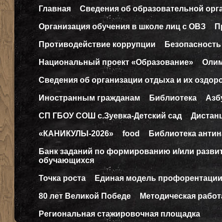
Главная
Сведения об образовательной орг
Организация обучения в школе лиц с ОВЗ
П
Противодействие коррупции
Безопасность
Национальный проект «Образование»
Оли
Сведения об организации отдыха и их оздор
Иностранным гражданам
Библиотека
Азб
СП ГБОУ СОШ с.Зуевка-Детский сад
Дистан
«КАНИКУЛЫ-2026»
food
Библиотека антин
Банк заданий по формированию и/или разв
обучающихся
Точка роста
Единая модель профорентаци
80 лет Великой Победе
Методическая работ
Региональная стажировочная площадка