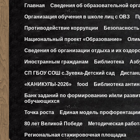
Главная
Сведения об образовательной орг
Организация обучения в школе лиц с ОВЗ
П
Противодействие коррупции
Безопасность
Национальный проект «Образование»
Оли
Сведения об организации отдыха и их оздор
Иностранным гражданам
Библиотека
Азб
СП ГБОУ СОШ с.Зуевка-Детский сад
Дистан
«КАНИКУЛЫ-2026»
food
Библиотека антин
Банк заданий по формированию и/или разв
обучающихся
Точка роста
Единая модель профорентаци
80 лет Великой Победе
Методическая работ
Региональная стажировочная площадка