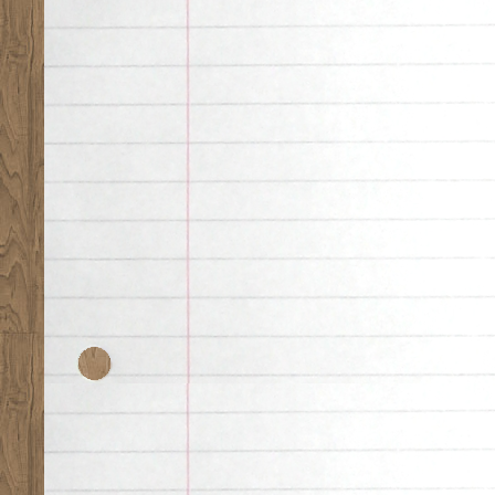
Desk theme by
Nearfr