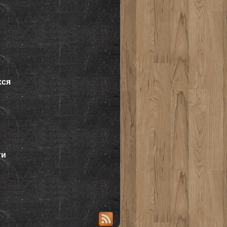
хся
ти