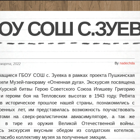
ОУ СОШ С.ЗУЕ
By
nadechda
 марта, 2022
чащиеся ГБОУ СОШ с. Зуевка в рамках проекта Пушкинская
тили Музей-панораму «Огненная дуга». Экскурсия посвящена
 Курской битвы Герою Советского Союза Игишеву Григорию
и героям боя на Тепловских высотах в 1943 году. Ребята
 в историческое прошлое нашей страны, познакомились с
оенных лет, им представилась возможность поучаствовать
томи на сверх-реалистичном авиасимуляторе, а так же
ли в тире из оружия Великой Отечественной войны.
сь экскурсия вкусным обедом из солдатских котелков.
пасибо коллективу музея за полученные эмоции.