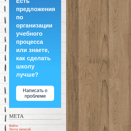
Есть
предложения
по
организации
учебного
процесса
или знаете,
как сделать
школу
лучше?
Написать о
проблеме
МЕТА
Войти
Лента записей