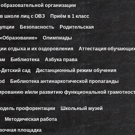
 образовательной организации
в школе лиц с ОВЗ
Приём в 1 класс
рупции
Безопасность
Родительская
 «Образование»
Олимпиады
ции отдыха и их оздоровления
Аттестация обучающи
ам
Библиотека
Азбука права
-Детский сад
Дистанционный режим обучения
od
Библиотека антинаркотической пропаганды
ированию и/или развитию функциональной грамотнос
модель профорентации
Школьный музей
Методическая работа
вочная площадка