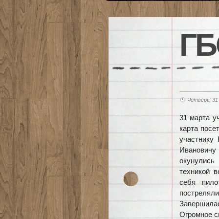
ГБ
Четверг, 31
31 марта у
карта посе
участнику
Ивановичу 
окунулись
техникой в
себя пило
постреля
Завершила
Огромное с