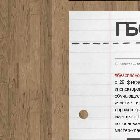
ГБ
Понедельник
#безопасн
с 28 февр
инспекто
обучающиес
участие в
дорожно-т
вместе со 
по основа
мастер-кла