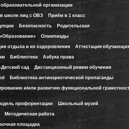
 образовательной организации
в школе лиц с ОВЗ
Приём в 1 класс
рупции
Безопасность
Родительская
 «Образование»
Олимпиады
ции отдыха и их оздоровления
Аттестация обучающи
ам
Библиотека
Азбука права
-Детский сад
Дистанционный режим обучения
od
Библиотека антинаркотической пропаганды
ированию и/или развитию функциональной грамотнос
модель профорентации
Школьный музей
Методическая работа
вочная площадка