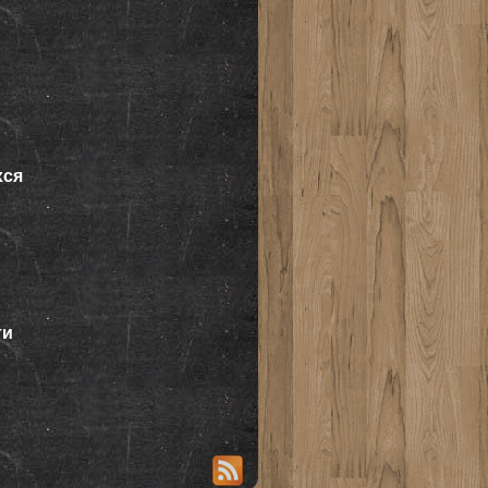
хся
ти