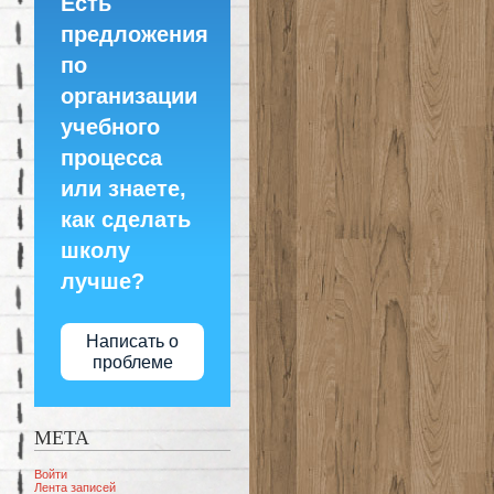
Есть
предложения
по
организации
учебного
процесса
или знаете,
как сделать
школу
лучше?
Написать о
проблеме
МЕТА
Войти
Лента записей