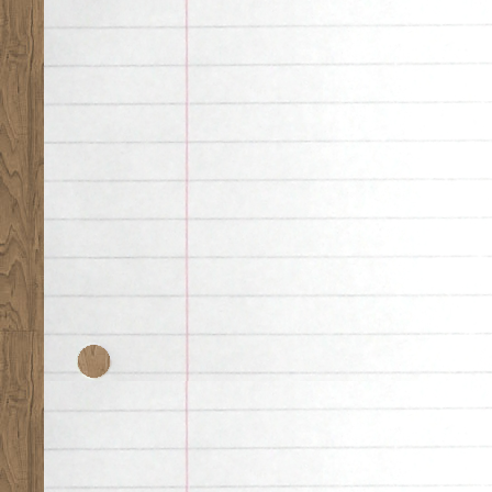
Desk theme by
Nearfr