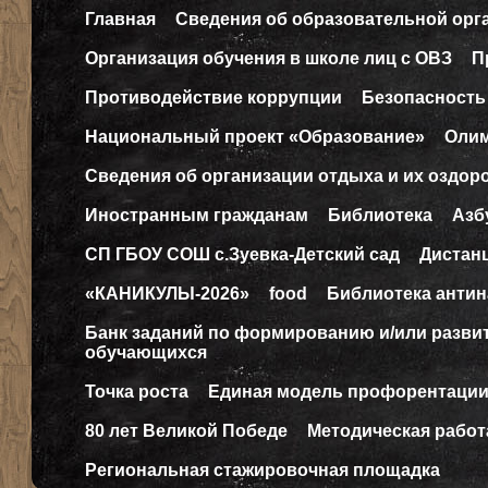
Главная
Сведения об образовательной орг
Организация обучения в школе лиц с ОВЗ
П
Противодействие коррупции
Безопасность
Национальный проект «Образование»
Оли
Сведения об организации отдыха и их оздор
Иностранным гражданам
Библиотека
Азб
СП ГБОУ СОШ с.Зуевка-Детский сад
Дистан
«КАНИКУЛЫ-2026»
food
Библиотека антин
Банк заданий по формированию и/или разв
обучающихся
Точка роста
Единая модель профорентаци
80 лет Великой Победе
Методическая работ
Региональная стажировочная площадка