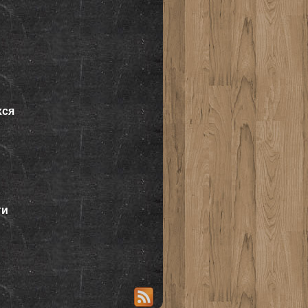
хся
ти