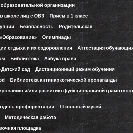
 образовательной организации
в школе лиц с ОВЗ
Приём в 1 класс
рупции
Безопасность
Родительская
 «Образование»
Олимпиады
ции отдыха и их оздоровления
Аттестация обучающи
ам
Библиотека
Азбука права
-Детский сад
Дистанционный режим обучения
od
Библиотека антинаркотической пропаганды
ированию и/или развитию функциональной грамотнос
модель профорентации
Школьный музей
Методическая работа
вочная площадка