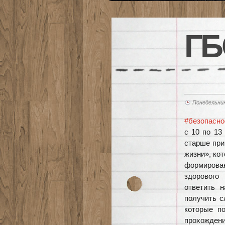
ГБ
Понедельник
#безопасно
с 10 по 13
старше при
жизни», ко
формирова
здорового
ответить 
получить с
которые п
прохожден