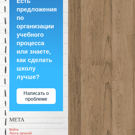
Есть
предложения
по
организации
учебного
процесса
или знаете,
как сделать
школу
лучше?
Написать о
проблеме
МЕТА
Войти
Лента записей