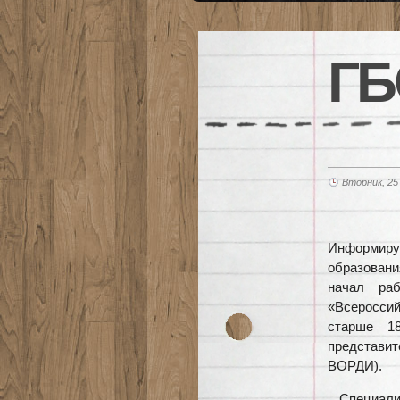
ГБ
Вторник, 25
Информиру
образовани
начал раб
«Всероссий
старше 1
представи
ВОРДИ).
Специали