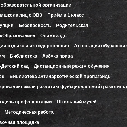
 образовательной организации
в школе лиц с ОВЗ
Приём в 1 класс
рупции
Безопасность
Родительская
 «Образование»
Олимпиады
ции отдыха и их оздоровления
Аттестация обучающи
ам
Библиотека
Азбука права
-Детский сад
Дистанционный режим обучения
od
Библиотека антинаркотической пропаганды
ированию и/или развитию функциональной грамотнос
модель профорентации
Школьный музей
Методическая работа
вочная площадка