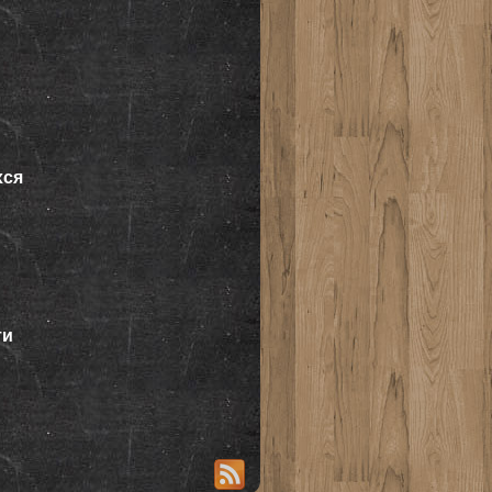
хся
ти