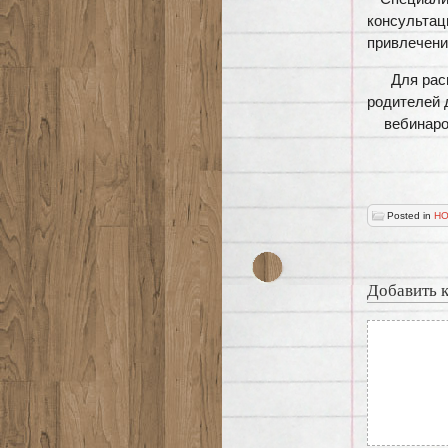
консульта
привлечени
Для рас
родителей 
вебинаро
Posted in
НО
Добавить 