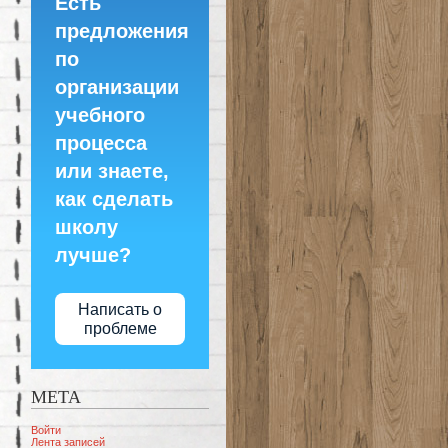
Есть
предложения
по
организации
учебного
процесса
или знаете,
как сделать
школу
лучше?
Написать о
проблеме
МЕТА
Войти
Лента записей