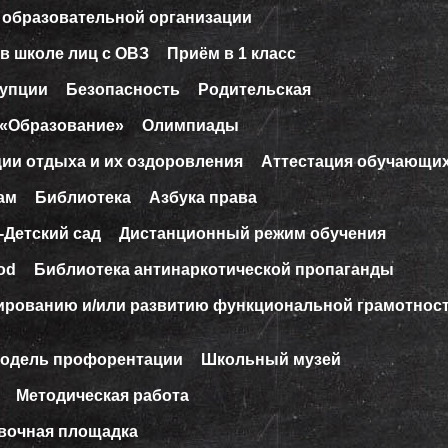
 образовательной организации
в школе лиц с ОВЗ
Приём в 1 класс
рупции
Безопасность
Родительская
 «Образование»
Олимпиады
ции отдыха и их оздоровления
Аттестация обучающи
ам
Библиотека
Азбука права
-Детский сад
Дистанционный режим обучения
od
Библиотека антинаркотической пропаганды
ированию и/или развитию функциональной грамотнос
модель профорентации
Школьный музей
Методическая работа
вочная площадка