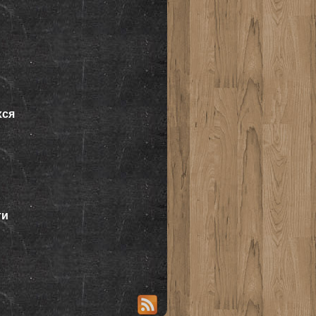
хся
ти