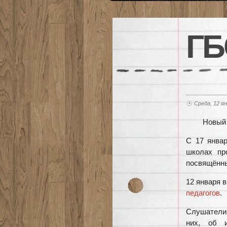
ГБ
Среда, 12 ян
Новый 
С 17 янва
школах пр
посвящённы
12 января 
педагогов
.
Слушатели 
них, об и