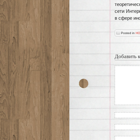
теоретичес
сети Интер
в сфере ин
Posted in
НО
Добавить 