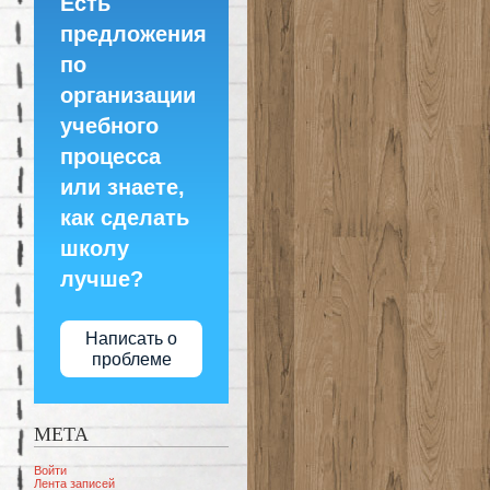
Есть
предложения
по
организации
учебного
процесса
или знаете,
как сделать
школу
лучше?
Написать о
проблеме
МЕТА
Войти
Лента записей