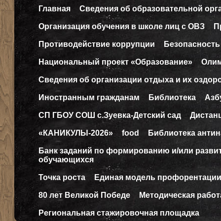
Главная
Сведения об образовательной орг
Организация обучения в школе лиц с ОВЗ
П
Противодействие коррупции
Безопасность
Национальный проект «Образование»
Оли
Сведения об организации отдыха и их оздор
Иностранным гражданам
Библиотека
Азб
СП ГБОУ СОШ с.Зуевка-Детский сад
Дистан
«КАНИКУЛЫ-2026»
food
Библиотека антин
Банк заданий по формированию и/или разв
обучающихся
Точка роста
Единая модель профорентаци
80 лет Великой Победе
Методическая работ
Региональная стажировочная площадка