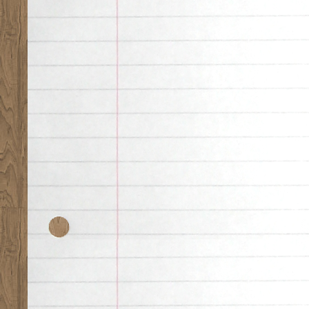
Desk theme by
Nearfr