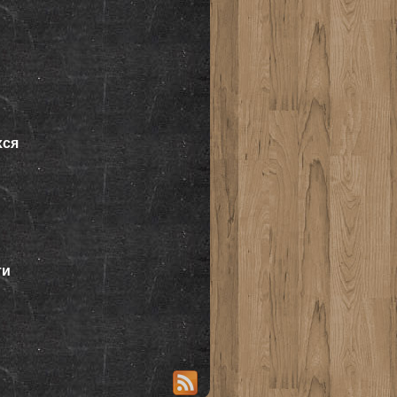
хся
ти