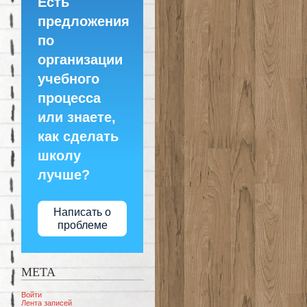
Есть
предложения
по
организации
учебного
процесса
или знаете,
как сделать
школу
лучше?
Написать о
проблеме
МЕТА
Войти
Лента записей