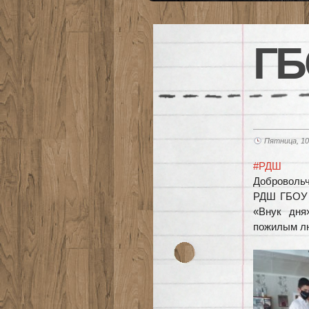
ГБ
Пятница, 10
#РДШ
Добровольч
РДШ ГБОУ 
«Внук дня
пожилым лю