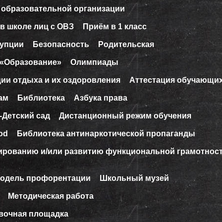
 образовательной организации
в школе лиц с ОВЗ
Приём в 1 класс
рупции
Безопасность
Родительская
 «Образование»
Олимпиады
ции отдыха и их оздоровления
Аттестация обучающи
ам
Библиотека
Азбука права
-Детский сад
Дистанционный режим обучения
od
Библиотека антинаркотической пропаганды
ированию и/или развитию функциональной грамотнос
модель профорентации
Школьный музей
Методическая работа
вочная площадка