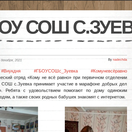
ОУ СОШ С.ЗУЕ
By
nadechda
 декабря, 2021
#Внукдня
#ГБОУСОШс_Зуевка
#Комуневсёравно
еский отряд «Кому не всё равно» при первичном отделении
СОШ с.Зуевка принимает участие в марафоне добрых дел
». Ребята с удовольствием помогают по дому одиноким
дям, а также своих родных бабушек знакомят с интернетом.