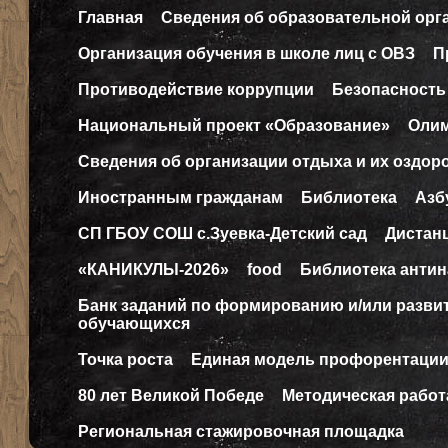
Главная
Сведения об образовательной орг
Организация обучения в школе лиц с ОВЗ
П
Противодействие коррупции
Безопасность
Национальный проект «Образование»
Оли
Сведения об организации отдыха и их оздор
Иностранным гражданам
Библиотека
Азб
СП ГБОУ СОШ с.Зуевка-Детский сад
Дистан
«КАНИКУЛЫ-2026»
food
Библиотека антин
Банк заданий по формированию и/или разв
обучающихся
Точка роста
Единая модель профорентаци
80 лет Великой Победе
Методическая работ
Региональная стажировочная площадка