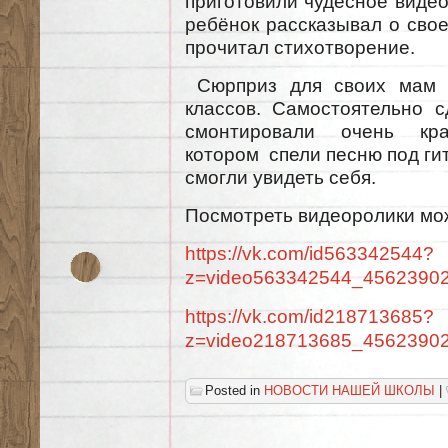
приготовили чудесное виде
ребёнок рассказывал о свое
прочитал стихотворение.
Сюрприз для своих мам п
классов. Самостоятельно с
смонтировали очень кра
котором спели песню под ги
смогли увидеть себя.
Посмотреть видеоролики мо
https://vk.com/id563342544?
z=video563342544_4562390
https://vk.com/id218713685?
z=video218713685_4562390
Posted in
НОВОСТИ НАШЕЙ ШКОЛЫ
|