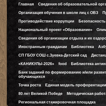
Главная
Сведения об образовательной орг
Организация обучения в школе лиц с ОВЗ
П
Противодействие коррупции
Безопасность
Национальный проект «Образование»
Оли
Сведения об организации отдыха и их оздор
Иностранным гражданам
Библиотека
Азб
СП ГБОУ СОШ с.Зуевка-Детский сад
Дистан
«КАНИКУЛЫ-2026»
food
Библиотека антин
Банк заданий по формированию и/или разв
обучающихся
Точка роста
Единая модель профорентаци
80 лет Великой Победе
Методическая работ
Региональная стажировочная площадка