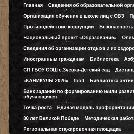
Главная
Сведения об образовательной орг
Организация обучения в школе лиц с ОВЗ
П
Противодействие коррупции
Безопасность
Национальный проект «Образование»
Оли
Сведения об организации отдыха и их оздор
Иностранным гражданам
Библиотека
Азб
СП ГБОУ СОШ с.Зуевка-Детский сад
Дистан
«КАНИКУЛЫ-2026»
food
Библиотека антин
Банк заданий по формированию и/или разв
обучающихся
Точка роста
Единая модель профорентаци
80 лет Великой Победе
Методическая работ
Региональная стажировочная площадка