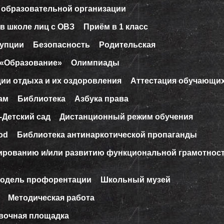
 образовательной организации
в школе лиц с ОВЗ
Приём в 1 класс
рупции
Безопасность
Родительская
 «Образование»
Олимпиады
ции отдыха и их оздоровления
Аттестация обучающи
ам
Библиотека
Азбука права
-Детский сад
Дистанционный режим обучения
od
Библиотека антинаркотической пропаганды
ированию и/или развитию функциональной грамотнос
модель профорентации
Школьный музей
Методическая работа
вочная площадка