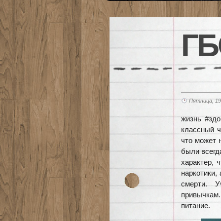
ГБ
Пятница, 19
жизнь #зд
классный ч
что может 
были всегд
характер, 
наркотики,
смерти. 
привычкам.
питание.