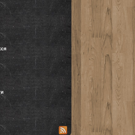
хся
ти