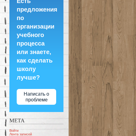
Есть
предложения
по
организации
учебного
процесса
или знаете,
как сделать
школу
лучше?
Написать о
проблеме
МЕТА
Войти
Лента записей