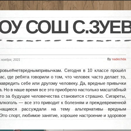
ОУ СОШ С.ЗУЕ
By
nadechda
 ноября, 2021
оровье#нетвреднымпривычкам. Сегодня в 10 классе прошёл
ас, где ребята говорили о том, что человек часто делает то,
навредить себе или другому человеку. Да, вредные привычки
а. Но в наше время все это приобрело настолько масштабный
что за будущее человечества становится страшно. Сигареты,
 алкоголь — все это приводит к болезням и преждевременной
Учащиеся рассуждали на тему альтернативы вредным
Это спорт, любимое занятие, хорошее настроение и здоровое