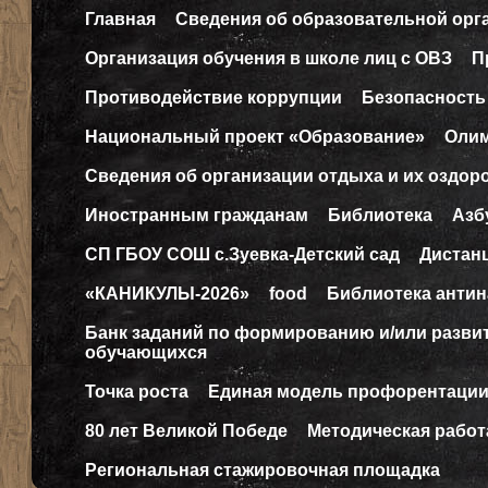
Главная
Сведения об образовательной орг
Организация обучения в школе лиц с ОВЗ
П
Противодействие коррупции
Безопасность
Национальный проект «Образование»
Оли
Сведения об организации отдыха и их оздор
Иностранным гражданам
Библиотека
Азб
СП ГБОУ СОШ с.Зуевка-Детский сад
Дистан
«КАНИКУЛЫ-2026»
food
Библиотека антин
Банк заданий по формированию и/или разв
обучающихся
Точка роста
Единая модель профорентаци
80 лет Великой Победе
Методическая работ
Региональная стажировочная площадка