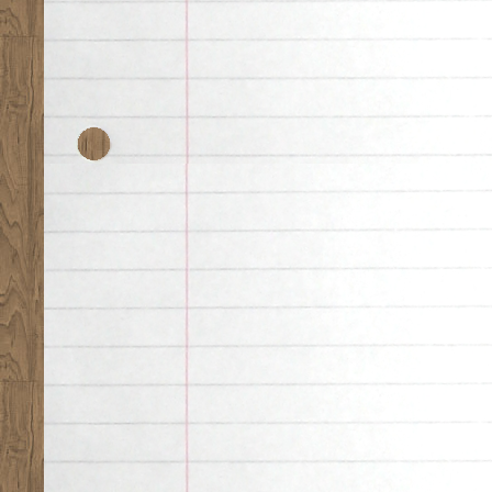
Desk theme by
Nearfr