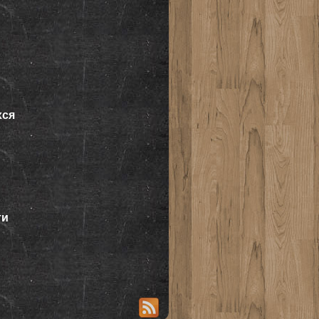
хся
ти