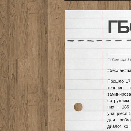
ГБ
Пятница, 3 
#беслан#п
Прошло 17
течение 
заминиров
сотруднико
них – 186
учащиеся 5
для ребят
диалог ко