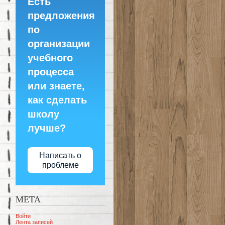
Есть
предложения
по
организации
учебного
процесса
или знаете,
как сделать
школу
лучше?
Написать о
проблеме
МЕТА
Войти
Лента записей