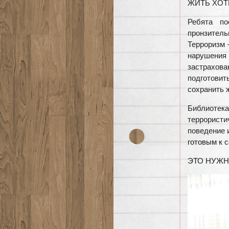
ЖИТЬ ХОТ
Ребята по
пронзитель
Терроризм 
нарушения
застрахова
подготовит
сохранить 
Библиоте
террористи
поведение 
готовым к 
ЭТО НУЖН