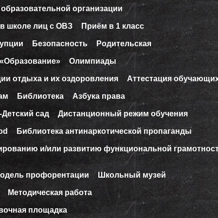
 образовательной организации
в школе лиц с ОВЗ
Приём в 1 класс
рупции
Безопасность
Родительская
 «Образование»
Олимпиады
ции отдыха и их оздоровления
Аттестация обучающи
ам
Библиотека
Азбука права
-Детский сад
Дистанционный режим обучения
od
Библиотека антинаркотической пропаганды
ированию и/или развитию функциональной грамотнос
модель профорентации
Школьный музей
Методическая работа
вочная площадка