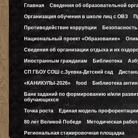
Главная
Сведения об образовательной орг
Организация обучения в школе лиц с ОВЗ
П
Противодействие коррупции
Безопасность
Национальный проект «Образование»
Оли
Сведения об организации отдыха и их оздор
Иностранным гражданам
Библиотека
Азб
СП ГБОУ СОШ с.Зуевка-Детский сад
Дистан
«КАНИКУЛЫ-2026»
food
Библиотека антин
Банк заданий по формированию и/или разв
обучающихся
Точка роста
Единая модель профорентаци
80 лет Великой Победе
Методическая работ
Региональная стажировочная площадка