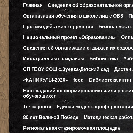
Главная
Сведения об образовательной орг
Организация обучения в школе лиц с ОВЗ
П
Противодействие коррупции
Безопасность
Национальный проект «Образование»
Оли
Сведения об организации отдыха и их оздор
Иностранным гражданам
Библиотека
Азб
СП ГБОУ СОШ с.Зуевка-Детский сад
Дистан
«КАНИКУЛЫ-2026»
food
Библиотека антин
Банк заданий по формированию и/или разв
обучающихся
Точка роста
Единая модель профорентаци
80 лет Великой Победе
Методическая работ
Региональная стажировочная площадка