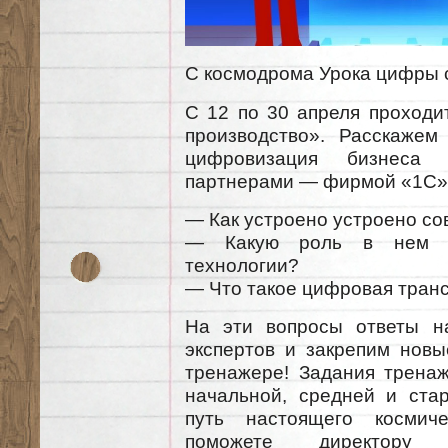
С космодрома Урока цифры 
С 12 по 30 апреля проходи
производство». Расскажем
цифровизация бизнеса 
партнерами — фирмой «1С»
— Как устроено устроено с
— Какую роль в нем и
технологии?
— Что такое цифровая тран
На эти вопросы ответы н
экспертов и закрепим новы
тренажере! Задания трена
начальной, средней и ста
путь настоящего космиче
поможете директору 