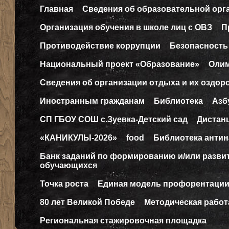
Главная
Сведения об образовательной орг
Организация обучения в школе лиц с ОВЗ
П
Противодействие коррупции
Безопасность
Национальный проект «Образование»
Оли
Сведения об организации отдыха и их оздор
Иностранным гражданам
Библиотека
Азб
СП ГБОУ СОШ с.Зуевка-Детский сад
Дистан
«КАНИКУЛЫ-2026»
food
Библиотека антин
Банк заданий по формированию и/или разв
обучающихся
Точка роста
Единая модель профорентаци
80 лет Великой Победе
Методическая работ
Региональная стажировочная площадка