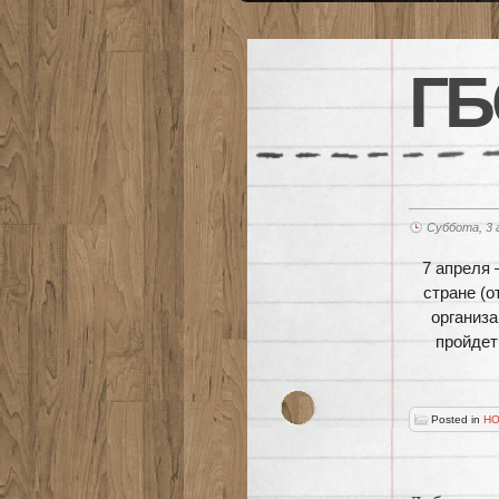
ГБ
Суббота, 3 
7 апреля 
стране (о
организа
пройдет
Posted in
НО