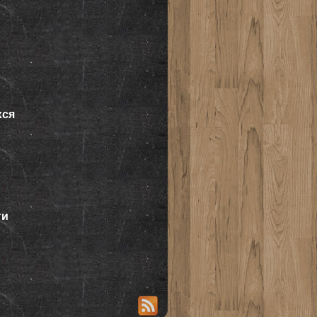
хся
ти