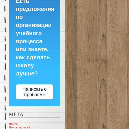
Есть
предложения
по
организации
учебного
процесса
или знаете,
как сделать
школу
лучше?
Написать о
проблеме
МЕТА
Войти
Лента записей