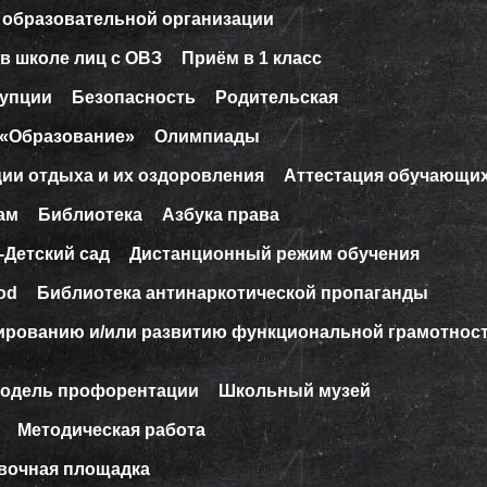
 образовательной организации
в школе лиц с ОВЗ
Приём в 1 класс
рупции
Безопасность
Родительская
 «Образование»
Олимпиады
ции отдыха и их оздоровления
Аттестация обучающи
ам
Библиотека
Азбука права
-Детский сад
Дистанционный режим обучения
od
Библиотека антинаркотической пропаганды
ированию и/или развитию функциональной грамотнос
модель профорентации
Школьный музей
Методическая работа
вочная площадка