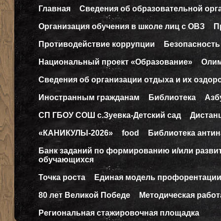
Главная
Сведения об образовательной орг
Организация обучения в школе лиц с ОВЗ
П
Противодействие коррупции
Безопасность
Национальный проект «Образование»
Оли
Сведения об организации отдыха и их оздор
Иностранным гражданам
Библиотека
Азб
СП ГБОУ СОШ с.Зуевка-Детский сад
Дистан
«КАНИКУЛЫ-2026»
food
Библиотека антин
Банк заданий по формированию и/или разв
обучающихся
Точка роста
Единая модель профорентаци
80 лет Великой Победе
Методическая работ
Региональная стажировочная площадка