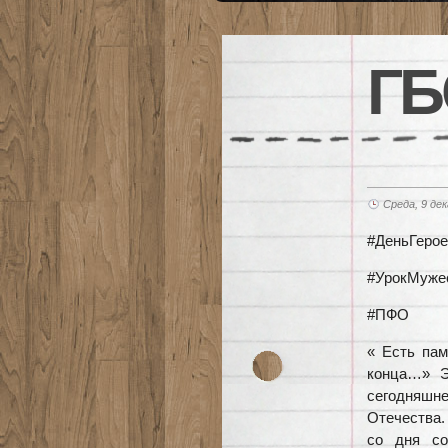
ГБ
Среда, 9 дек
#ДеньГерое
#УрокМуже
#ПФО
« Есть пам
конца…» Э
сегодняшне
Отечества.
со дня со