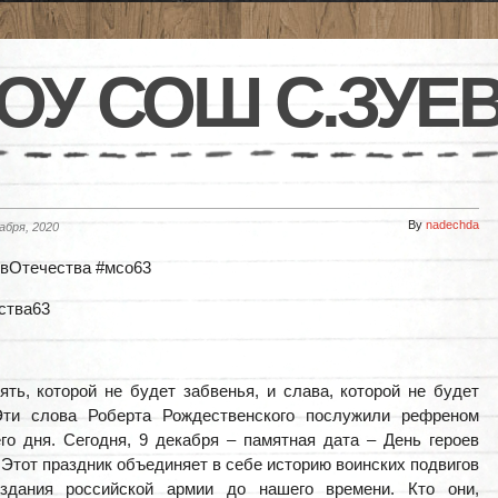
ОУ СОШ С.ЗУЕ
By
nadechda
абря, 2020
вОтечества #мсо63
ства63
ять, которой не будет забвенья, и слава, которой не будет
ти слова Роберта Рождественского послужили рефреном
го дня. Сегодня, 9 декабря – памятная дата – День героев
 Этот праздник объединяет в себе историю воинских подвигов
здания российской армии до нашего времени. Кто они,