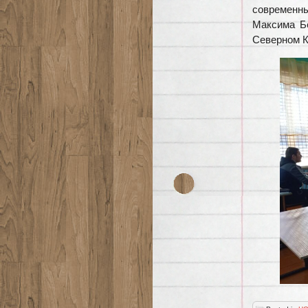
современны
Максима Бе
Северном К