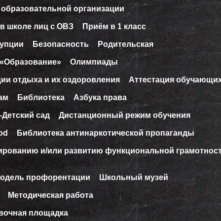
 образовательной организации
в школе лиц с ОВЗ
Приём в 1 класс
рупции
Безопасность
Родительская
 «Образование»
Олимпиады
ции отдыха и их оздоровления
Аттестация обучающи
ам
Библиотека
Азбука права
-Детский сад
Дистанционный режим обучения
od
Библиотека антинаркотической пропаганды
ированию и/или развитию функциональной грамотнос
модель профорентации
Школьный музей
Методическая работа
вочная площадка