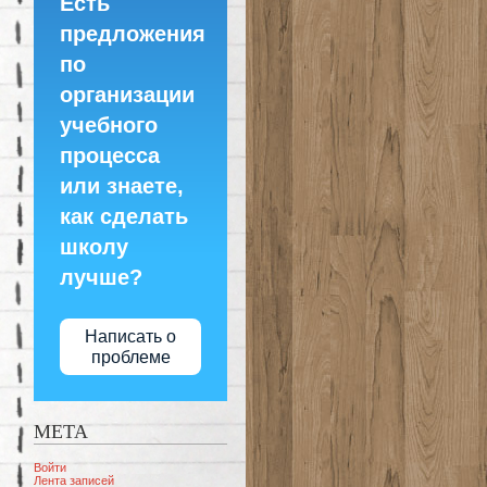
Есть
предложения
по
организации
учебного
процесса
или знаете,
как сделать
школу
лучше?
Написать о
проблеме
МЕТА
Войти
Лента записей