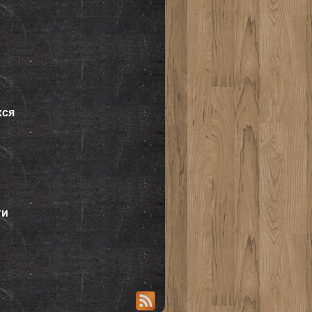
хся
ти