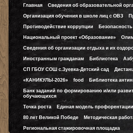
Главная
Сведения об образовательной орг
Организация обучения в школе лиц с ОВЗ
П
Противодействие коррупции
Безопасность
Национальный проект «Образование»
Оли
Сведения об организации отдыха и их оздор
Иностранным гражданам
Библиотека
Азб
СП ГБОУ СОШ с.Зуевка-Детский сад
Дистан
«КАНИКУЛЫ-2026»
food
Библиотека антин
Банк заданий по формированию и/или разв
обучающихся
Точка роста
Единая модель профорентаци
80 лет Великой Победе
Методическая работ
Региональная стажировочная площадка