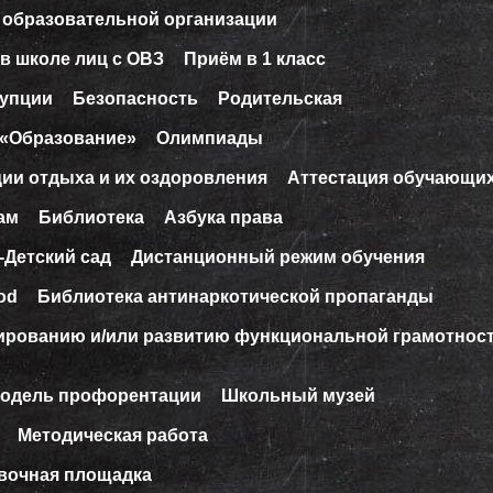
 образовательной организации
в школе лиц с ОВЗ
Приём в 1 класс
рупции
Безопасность
Родительская
 «Образование»
Олимпиады
ции отдыха и их оздоровления
Аттестация обучающи
ам
Библиотека
Азбука права
-Детский сад
Дистанционный режим обучения
od
Библиотека антинаркотической пропаганды
ированию и/или развитию функциональной грамотнос
модель профорентации
Школьный музей
Методическая работа
вочная площадка