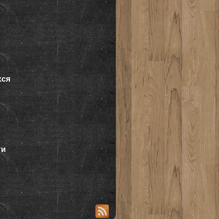
хся
ти