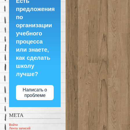
Есть
предложения
по
организации
учебного
процесса
или знаете,
как сделать
школу
лучше?
Написать о
проблеме
МЕТА
Войти
Лента записей