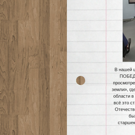
В нашей 
ПОБЕДЫ
просмотре
земли», гд
области в
всё это с
Отечеств
бы
старшек