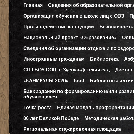
Главная
Сведения об образовательной орг
Организация обучения в школе лиц с ОВЗ
П
Противодействие коррупции
Безопасность
Национальный проект «Образование»
Оли
Сведения об организации отдыха и их оздор
Иностранным гражданам
Библиотека
Азб
СП ГБОУ СОШ с.Зуевка-Детский сад
Дистан
«КАНИКУЛЫ-2026»
food
Библиотека антин
Банк заданий по формированию и/или разв
обучающихся
Точка роста
Единая модель профорентаци
80 лет Великой Победе
Методическая работ
Региональная стажировочная площадка