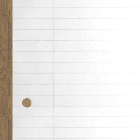
Desk theme by
Nearfr