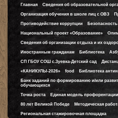
Главная
Сведения об образовательной орг
Организация обучения в школе лиц с ОВЗ
П
Противодействие коррупции
Безопасность
Национальный проект «Образование»
Оли
Сведения об организации отдыха и их оздор
Иностранным гражданам
Библиотека
Азб
СП ГБОУ СОШ с.Зуевка-Детский сад
Дистан
«КАНИКУЛЫ-2026»
food
Библиотека антин
Банк заданий по формированию и/или разв
обучающихся
Точка роста
Единая модель профорентаци
80 лет Великой Победе
Методическая работ
Региональная стажировочная площадка