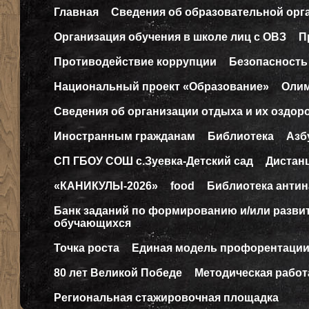
Главная
Сведения об образовательной орг
Организация обучения в школе лиц с ОВЗ
П
Противодействие коррупции
Безопасность
Национальный проект «Образование»
Оли
Сведения об организации отдыха и их оздор
Иностранным гражданам
Библиотека
Азб
СП ГБОУ СОШ с.Зуевка-Детский сад
Дистан
«КАНИКУЛЫ-2026»
food
Библиотека антин
Банк заданий по формированию и/или разв
обучающихся
Точка роста
Единая модель профорентаци
80 лет Великой Победе
Методическая работ
Региональная стажировочная площадка