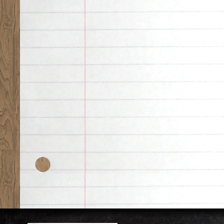
Desk theme by
Nearfr