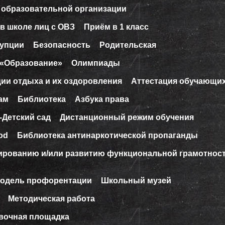
 образовательной организации
в школе лиц с ОВЗ
Приём в 1 класс
рупции
Безопасность
Родительская
 «Образование»
Олимпиады
ции отдыха и их оздоровления
Аттестация обучающи
ам
Библиотека
Азбука права
-Детский сад
Дистанционный режим обучения
od
Библиотека антинаркотической пропаганды
ированию и/или развитию функциональной грамотнос
модель профорентации
Школьный музей
Методическая работа
вочная площадка