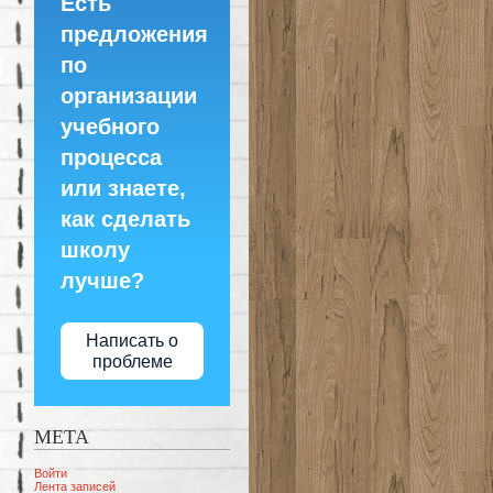
Есть
предложения
по
организации
учебного
процесса
или знаете,
как сделать
школу
лучше?
Написать о
проблеме
МЕТА
Войти
Лента записей