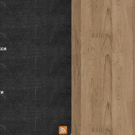
хся
ти