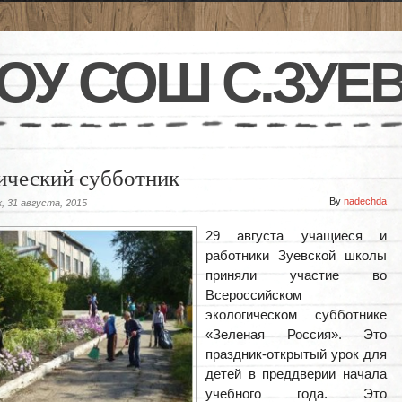
ОУ СОШ С.ЗУЕ
ический субботник
By
nadechda
, 31 августа, 2015
29 августа учащиеся и
работники Зуевской школы
приняли участие во
Всероссийском
экологическом субботнике
«Зеленая Россия». Это
праздник-открытый урок для
детей в преддверии начала
учебного года. Это