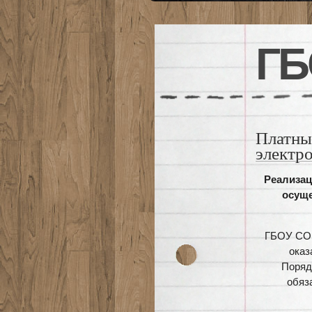
ГБ
Платн
электр
Реализац
осущ
ГБОУ СОШ
оказ
Поряд
обяз