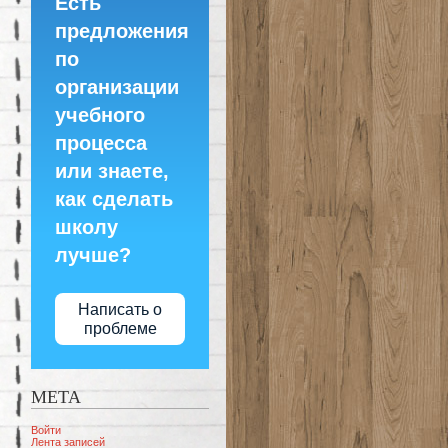
Есть
предложения
по
организации
учебного
процесса
или знаете,
как сделать
школу
лучше?
Написать о
проблеме
МЕТА
Войти
Лента записей