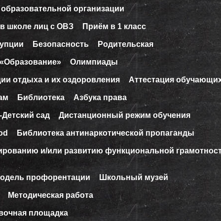
 образовательной организации
в школе лиц с ОВЗ
Приём в 1 класс
рупции
Безопасность
Родительская
 «Образование»
Олимпиады
ции отдыха и их оздоровления
Аттестация обучающи
ам
Библиотека
Азбука права
-Детский сад
Дистанционный режим обучения
od
Библиотека антинаркотической пропаганды
ированию и/или развитию функциональной грамотнос
модель профорентации
Школьный музей
Методическая работа
вочная площадка