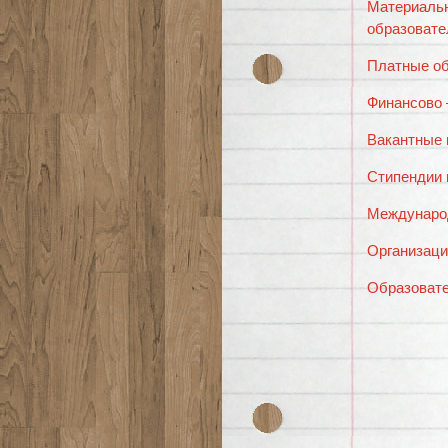
Материал
образовате
Платные об
Финансово 
Вакантные 
Стипендии 
Междунаро
Организаци
Образовате