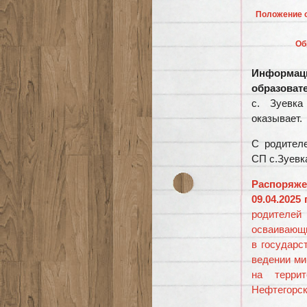
Положение о
Об
Информац
образоват
с. Зуевка
оказывает.
С родителе
СП с.Зуевк
Распоряже
09.04.2025 г
родителей 
осваивающ
в государс
ведении ми
на террит
Нефтегорс