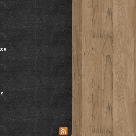
хся
ти