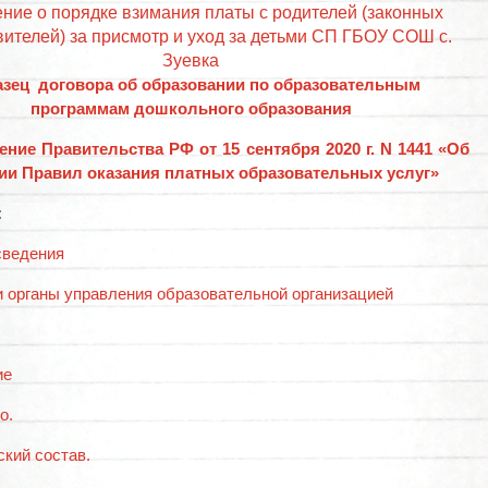
ние о порядке взимания платы с родителей (законных
вителей) за присмотр и уход за детьми СП ГБОУ СОШ с.
Зуевка
азец договора
об образовании по образовательным
программам дошкольного образования
ние Правительства РФ от 15 сентября 2020 г. N 1441 «Об
ии Правил оказания платных образовательных услуг»
:
сведения
и органы управления образовательной организацией
ие
о.
ский состав.