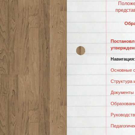
Положе
предста
Обр
Постановле
утвержден
Навигация
Основные 
Структура 
Документы
Образован
Руководств
Педагогиче