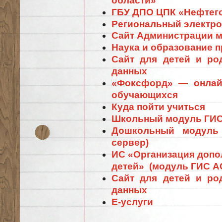
области»
ГБУ ДПО ЦПК «Нефтег
Региональный электр
Сайт Администрации м
Нау
ка и образование 
Сайт для детей и ро
данных
«Фоксфорд» — онлай
обучающихся
Ку
да пойти учиться
Школьный модуль ГИ
Дошкольный модуль
сервер)
ИС «Организация допо
детей» (модуль ГИС 
Сайт для детей и ро
данных
Е-услуги