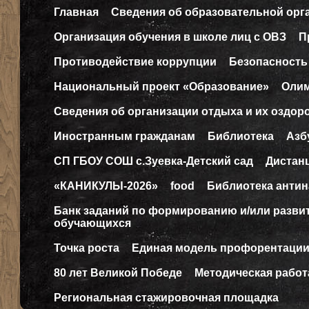
Главная
Сведения об образовательной орг
Организация обучения в школе лиц с ОВЗ
П
Противодействие коррупции
Безопасность
Национальный проект «Образование»
Оли
Сведения об организации отдыха и их оздор
Иностранным гражданам
Библиотека
Азб
СП ГБОУ СОШ с.Зуевка-Детский сад
Дистан
«КАНИКУЛЫ-2026»
food
Библиотека антин
Банк заданий по формированию и/или разв
обучающихся
Точка роста
Единая модель профорентаци
80 лет Великой Победе
Методическая работ
Региональная стажировочная площадка