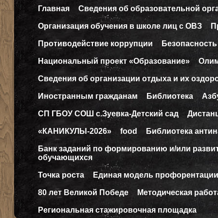
Главная
Сведения об образовательной орг
Организация обучения в школе лиц с ОВЗ
П
Противодействие коррупции
Безопасность
Национальный проект «Образование»
Оли
Сведения об организации отдыха и их оздор
Иностранным гражданам
Библиотека
Азб
СП ГБОУ СОШ с.Зуевка-Детский сад
Дистан
«КАНИКУЛЫ-2026»
food
Библиотека антин
Банк заданий по формированию и/или разв
обучающихся
Точка роста
Единая модель профорентаци
80 лет Великой Победе
Методическая работ
Региональная стажировочная площадка