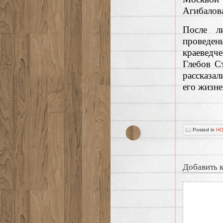
Агибалов
После л
проведе
краеведч
Глебов С
рассказа
его жизне
Posted in
НО
Добавить 