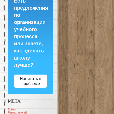
Есть
предложения
по
организации
учебного
процесса
или знаете,
как сделать
школу
лучше?
Написать о
проблеме
МЕТА
Войти
Лента записей