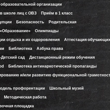
 образовательной организации
в школе лиц с ОВЗ
Приём в 1 класс
рупции
Безопасность
Родительская
 «Образование»
Олимпиады
ции отдыха и их оздоровления
Аттестация обучающи
ам
Библиотека
Азбука права
-Детский сад
Дистанционный режим обучения
od
Библиотека антинаркотической пропаганды
ированию и/или развитию функциональной грамотнос
модель профорентации
Школьный музей
Методическая работа
вочная площадка