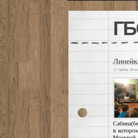
ГБ
Линейк
Среда, 18 о
Сабина(6к
в которо
Москвой 