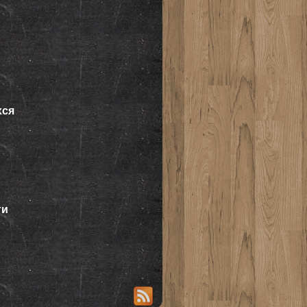
хся
ти