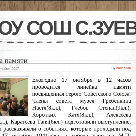
ОУ СОШ С.ЗУЕ
а памяти
By
nadechda
ктября, 2017
Ежегодно 17 октября в 12 часов
проводится линейка памяти
посвященная герою Советского Союза
.
Члены совета музея Гребенкина
Настя(8кл.), Глебов Степан(9кл.),
Коротких Катя(8кл.), Алексеева
л.), Каратеева Таня(6кл.) подготовили выступление,
м рассказывали о событиях, которые проходили под
17 октября 1941года, о гибели капитана М.П.