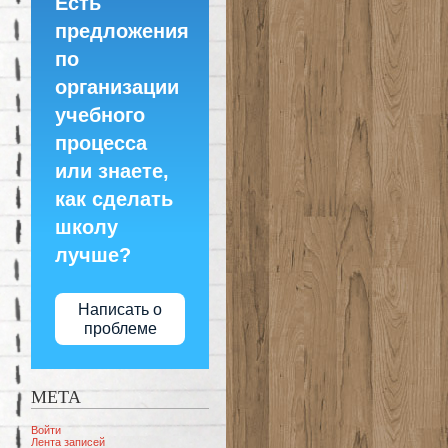
Есть
предложения
по
организации
учебного
процесса
или знаете,
как сделать
школу
лучше?
Написать о
проблеме
МЕТА
Войти
Лента записей