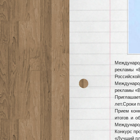
Междунаро
рекламы «В
Российск
Международ
рекламы «В
Приглашает
лет.Сроки 
Прием конк
итогов и о
Международ
Конкурс пр
«Лучший пл