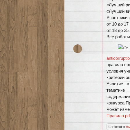
«Лучший ри
«Лучший ви
Участники 
от 10 до 1
от 18 до 2
Все работы
anticorruptio
правила пр
условия уч
критерии о
Участие в
тематике 
содержан
конкурса.
может изме
Правила.pd
Posted in
НО