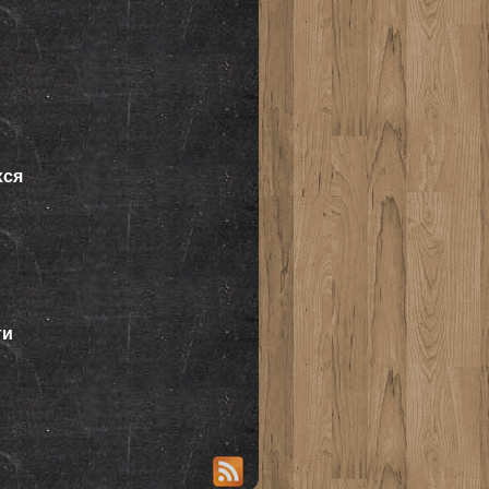
хся
ти