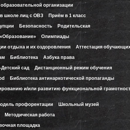
 образовательной организации
в школе лиц с ОВЗ
Приём в 1 класс
рупции
Безопасность
Родительская
 «Образование»
Олимпиады
ции отдыха и их оздоровления
Аттестация обучающи
ам
Библиотека
Азбука права
-Детский сад
Дистанционный режим обучения
od
Библиотека антинаркотической пропаганды
ированию и/или развитию функциональной грамотнос
модель профорентации
Школьный музей
Методическая работа
вочная площадка