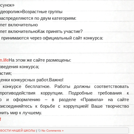
сунок»
деоролик»Возрастные группы
распределяются по двум категориям:
7 лет включительно
5 лет включительноКак принять участие?
 принимаются через официальный сайт конкурса:
n.life
На этом же сайте размещены:
оведения конкурса;
астия;
ценки конкурсных работ.Важно!
 конкурсе бесплатное. Работы должны соответствовать
противодействия коррупции. Подробные требования к
ию и оформлению – в разделе «Правила» на сайте
Присоединяйтесь к борьбе с коррупцией! Ваше творчество
нить мир к лучшему.
f
ВОСТИ НАШЕЙ ШКОЛЫ
|
No Comments »