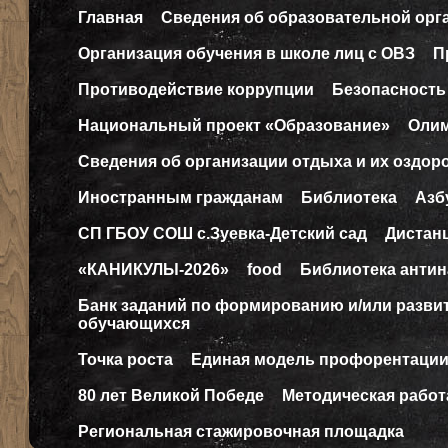
Главная
Сведения об образовательной орг
Организация обучения в школе лиц с ОВЗ
П
Противодействие коррупции
Безопасность
Национальный проект «Образование»
Оли
Сведения об организации отдыха и их оздор
Иностранным гражданам
Библиотека
Азб
СП ГБОУ СОШ с.Зуевка-Детский сад
Дистан
«КАНИКУЛЫ-2026»
food
Библиотека антин
Банк заданий по формированию и/или разв
обучающихся
Точка роста
Единая модель профорентаци
80 лет Великой Победе
Методическая работ
Региональная стажировочная площадка