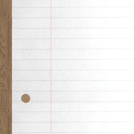
Desk theme by
Nearfr