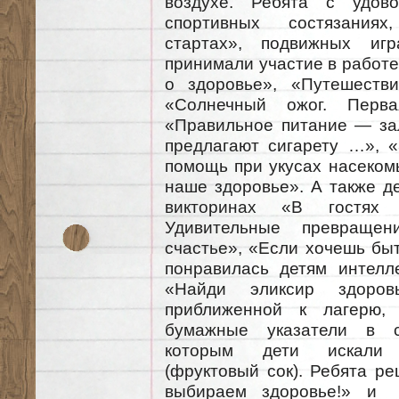
воздухе. Ребята с удово
спортивных состязаниях
стартах», подвижных иг
принимали участие в работе
о здоровье», «Путешеств
«Солнечный ожог. Перв
«Правильное питание — зал
предлагают сигарету …», «
помощь при укусах насеком
наше здоровье». А также д
викторинах «В гостях 
Удивительные превраще
счастье», «Если хочешь быт
понравилась детям интелле
«Найди эликсир здоро
приближенной к лагерю,
бумажные указатели в с
которым дети искали к
(фруктовый сок). Ребята р
выбираем здоровье!» и