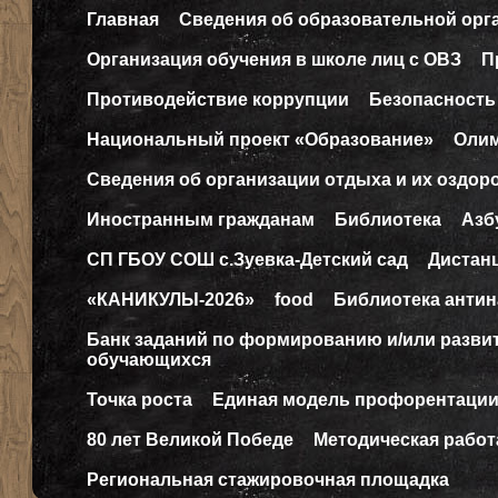
Главная
Сведения об образовательной орг
Организация обучения в школе лиц с ОВЗ
П
Противодействие коррупции
Безопасность
Национальный проект «Образование»
Оли
Сведения об организации отдыха и их оздор
Иностранным гражданам
Библиотека
Азб
СП ГБОУ СОШ с.Зуевка-Детский сад
Дистан
«КАНИКУЛЫ-2026»
food
Библиотека антин
Банк заданий по формированию и/или разв
обучающихся
Точка роста
Единая модель профорентаци
80 лет Великой Победе
Методическая работ
Региональная стажировочная площадка